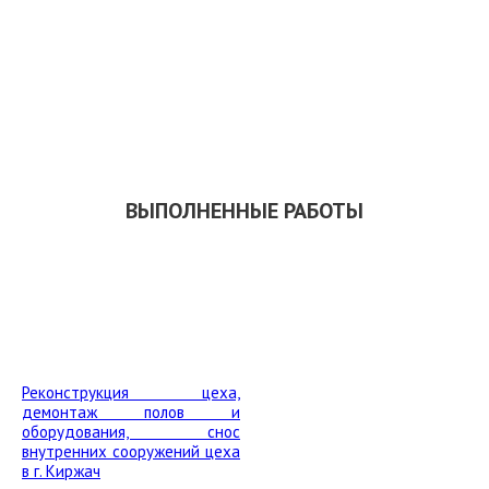
ЗАКАЗАТЬ ОБРАТНЫЙ ЗВОНОК
СКАЧАТЬ ПРЕЗЕНТАЦИЮ
ВЫПОЛНЕННЫЕ РАБОТЫ
Реконструкция цеха,
демонтаж полов и
оборудования, снос
внутренних сооружений цеха
в г. Киржач