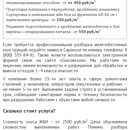
3
механизированным способом - от
от 450 руб./м
Подготовка материала к переработке, дроблению, рециклингу.
Сортировка и измельчение жби боя на фрагменты 60-60 см с
3
извлечением арматуры - от
550 руб./м
Рециклинг подготовленного к дроблению железобетона и боя
3
кирпича с сепарированием металла - от
550 руб./м
Если требуется профессиональная разборка железобетонных
конструкций, подайте заявку в Саранске по номеру телефона: 8
(800) 555-84-91. Также можете воспользоваться электронной
формой связи на сайте «Сносим.ком». Мы работаем по
лицензии, имеем возможности и разрешения для обработки и
вывоза отходов 1–4 класса опасности.
У компании более 15-ти лет опыта в сфере демонтажа
строений, у инженеров, операторов спецтехники и рабочих –
не менее 5-ти лет. Выполняем задачи строго в установленный
срок, соблюдаем санитарные нормы и технику безопасности
при разрушении. Работаем с объектами любой сложности.
Сколько стоит услуга?
3
Стоимость сноса ЖБИ – от 2500 руб./м
. Цена обусловлена
сложностью выполняемых работ. Помимо разбора