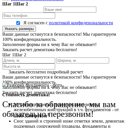
Шаг 1
Шаг 2
Я согласен с
политикой конфиденциальности
Указать размеры
Ваши данные останутся в безопасности! Мы гарантируем
100% конфиденциальность.
Заполнение формы ни к чему Вас не обязывает!
Заказать расчет демонтажа бесплатно!
Шаг 1
Шаг 2
Заказать бесплатно подробный расчет
Ваши данные останутся в безопасности! Мы гарантируем
100% конфиденциальность.
Заполнение формы ни к чему Вас не обязывает!
Заказать расчет демонтажа бесплатно!
Стоимость демонтажа:
Спасибо за обращение, мы вам
Механизированный демонтаж монолитных
железобетонных конструкций в т.ч. фундаментов - от
обязательно перезвоним!
3
1500-3500 руб./м
Снос зданий и строений ниже отметки земли, демонтаж
подземных сооружений (подвалы, фундаменты и