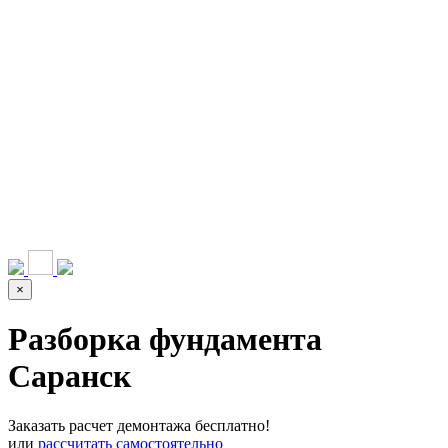
НАШИ УСЛУГИ ▾
О КОМПАНИИ
ПАРК ТЕХНИКИ
ВЫПОЛНЕННЫЕ
ЦЕНЫ
КОНТАКТЫ
РАБОТЫ
СКАЧАТЬ
ОТЗЫВЫ КЛИЕНТОВ
ВИДЕО
ПРЕЗЕНТАЦИЮ
СРО И ЛИЦЕНЗИИ
×
Разборка фундамента
Саранск
Заказать расчет демонтажа бесплатно!
или
рассчитать самостоятельно