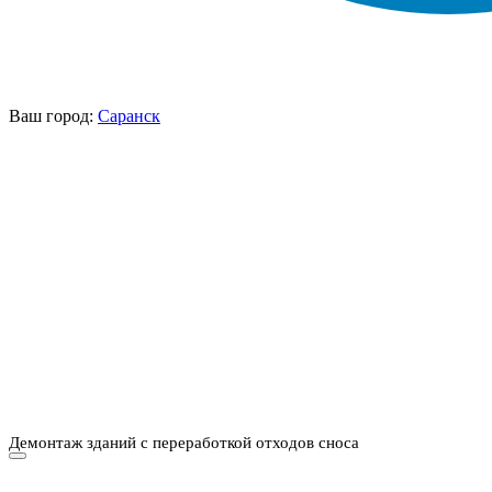
Ваш город:
Саранск
НАШИ УСЛУГИ ▾
О КОМПАНИИ
ПАРК ТЕХНИКИ
ВЫПОЛНЕННЫЕ
ЦЕНЫ
КОНТАКТЫ
РАБОТЫ
СКАЧАТЬ
ОТЗЫВЫ КЛИЕНТОВ
ВИДЕО
ПРЕЗЕНТАЦИЮ
СРО И ЛИЦЕНЗИИ
Демонтаж зданий с переработкой отходов сноса