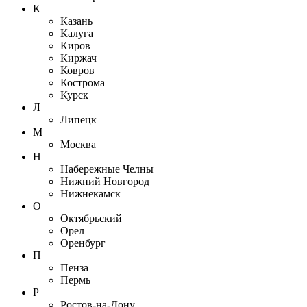
К
Казань
Калуга
Киров
Киржач
Ковров
Кострома
Курск
Л
Липецк
М
Москва
Н
Набережные Челны
Нижний Новгород
Нижнекамск
О
Октябрьский
Орел
Оренбург
П
Пенза
Пермь
Р
Ростов-на-Дону