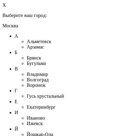
X
Выберите ваш город:
Москва
А
Альметевск
Арзамас
Б
Брянск
Бугульма
В
Владимир
Волгоград
Воронеж
Г
Гусь хрустальный
Е
Екатеринбург
И
Иваново
Ижевск
Й
Йошкар-Ола