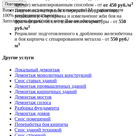
3
Повторить
прочее) механизированным способом - от
от 450 руб./м
Ваши данные останутся в безопасности! Мы гарантируем
Подготовка материала к переработке, дроблению,
100% конфиденциальность.
рециклингу. Сортировка и измельчение жби боя на
Заполнение формы ни к чему Вас не обязывает!
фрагменты 60-60 см с извлечением арматуры - от
550
3
руб./м
Рециклинг подготовленного к дроблению железобетона
и боя кирпича с сепарированием металла - от
550 руб./
3
м
Другие услуги
Локальный демонтаж
Демонтаж монолитных конструкций
Снос старых зданий
Демонтаж промышленных зданий
Демонтаж кирпичных зданий
Демонтаж мостов
Демонтаж силоса
Разборка фундамента
Демонтаж домов
Снос помещений
Переработка боя кирпича
Снос зданий техникой
Снос строений