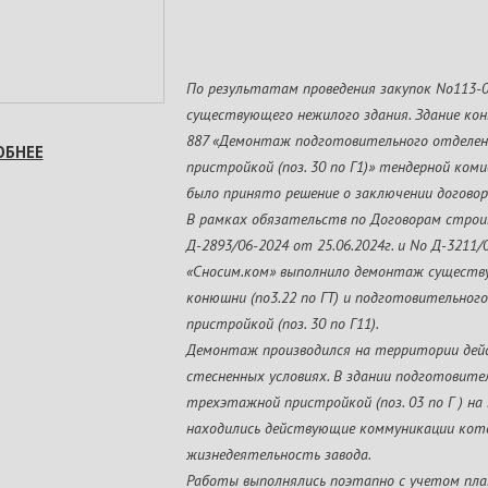
По результатам проведения закупок No113
существующего нежилого здания. Здание коню
887 «Демонтаж подготовительного отделе
ОБНЕЕ
пристройкой (поз. 30 по Г1)» тендерной ком
было принято решение о заключении договор
В рамках обязательств по Договорам строи
Д-2893/06-2024 от 25.06.2024г. и No Д-3211/
«Сносим.ком» выполнило демонтаж существ
конюшни (по3.22 по ГТ) и подготовительно
пристройкой (поз. 30 по Г11).
Демонтаж производился на территории дей
стесненных условиях. В здании подготовите
трехэтажной пристройкой (поз. 03 по Г ) н
находились действующие коммуникации кот
жизнедеятельность завода.
Работы выполнялись поэтапно с учетом пла