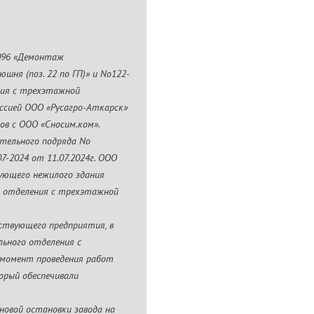
-096 «Демонтаж
шня (поз. 22 по ГП)» и No122-
ния с трехэтажной
иссией ООО «Русагро-Аткарск»
ов с ООО «Сносим.ком».
тельного подряда No
07-2024 от 11.07.2024г. ООО
ующего нежилого здания
го отделения с трехэтажной
ствующего предприятия, в
льного отделения с
а момент проведения работ
орый обеспечивали
новой остановки завода на