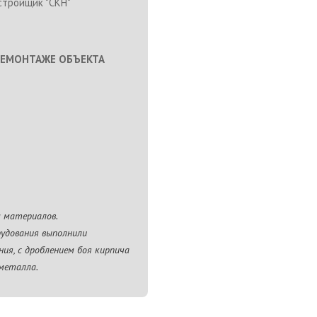
тройщик "СКН"
ДЕМОНТАЖЕ ОБЪЕКТА
 материалов.
рудования выполнили
ия, с дроблением боя кирпича
 металла.