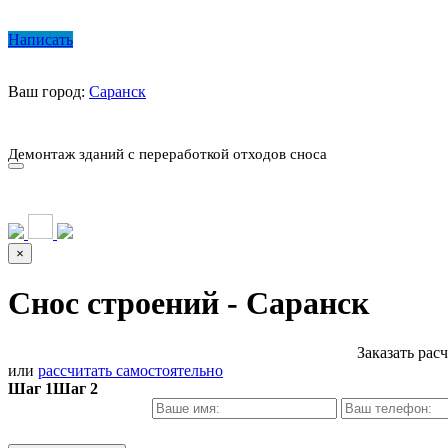
Написать
Ваш город:
Саранск
О КОМПАНИИ
ПАРК ТЕХНИКИ
НАШИ УСЛУГИ ▾
Ц
Демонтаж зданий с переработкой отходов сноса
О КОМПАНИИ
ПАРК ТЕХНИКИ
НАШИ УСЛУГИ ▾
Ц
×
Снос строений - Саранск
Заказать рас
или
рассчитать самостоятельно
Шаг 1
Шаг 2