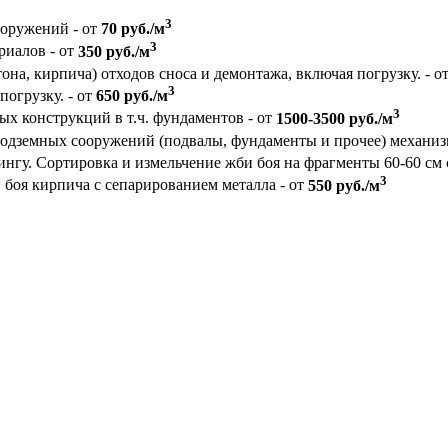
3
ооружений - от
70 руб./м
3
риалов - от
350 руб./м
на, кирпича) отходов сноса и демонтажа, включая погрузку. - о
3
погрузку. - от
650 руб./м
3
 конструкций в т.ч. фундаментов - от
1500-3500 руб./м
подземных сооружений (подвалы, фундаменты и прочее) механи
ингу. Сортировка и измельчение жби боя на фрагменты 60-60 см 
3
боя кирпича с сепарированием металла - от
550 руб./м