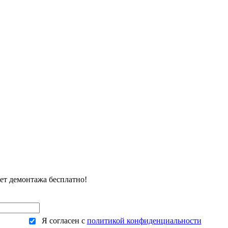
ЕНЫ
ВЫПОЛНЕННЫЕ РАБОТЫ
КОНТАКТЫ
ОТЗЫВЫ КЛИЕНТОВ
ЕНЫ
ВЫПОЛНЕННЫЕ РАБОТЫ
КОНТАКТЫ
ОТЗЫВЫ КЛИЕНТОВ
чет демонтажа бесплатно!
Я согласен с
политикой конфиденциальности