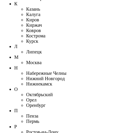
К
Казань
Калуга
Киров
Киржач
Ковров
Кострома
Курск
Л
Липецк
М
Москва
Н
Набережные Челны
Нижний Новгород
Нижнекамск
О
Октябрьский
Орел
Оренбург
П
Пенза
Пермь
Р
Ростов-на-Дону