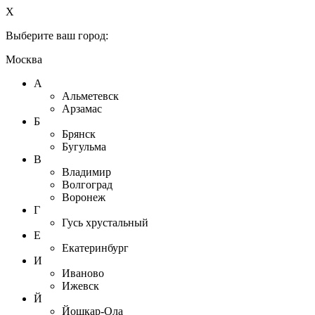
X
Выберите ваш город:
Москва
А
Альметевск
Арзамас
Б
Брянск
Бугульма
В
Владимир
Волгоград
Воронеж
Г
Гусь хрустальный
Е
Екатеринбург
И
Иваново
Ижевск
Й
Йошкар-Ола