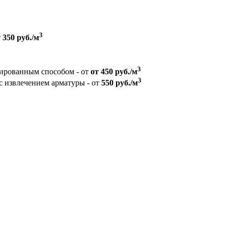
3
т
350 руб./м
3
зированным способом - от
от 450 руб./м
3
с извлечением арматуры - от
550 руб./м