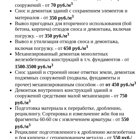
3
сооружений - от
70 руб./м
Снос и демонтаж зданий с сохранением элементов и
3
материалов - от
350 руб./м
Вывоз пригодных для вторичного использования (бой
бетона, кирпича) отходов сноса и демонтажа, включая
3
погрузку. - от
350 руб./м
Вывоз и утилизация отходов сноса и демонтажа,
3
включая погрузку. - от
650 руб./м
Механизированный демонтаж монолитных
железобетонных конструкций в т.ч. фундаментов - от
3
1500-3500 руб./м
Снос зданий и строений ниже отметки земли, демонтаж
подземных сооружений (подвалы, фундаменты и
3
прочее) механизированным способом - от
от 450 руб./м
Демонтаж внутренних конструкций зданий и
сооружений средствами малой механизации - от
750
3
руб./м
Подготовка материала к переработке, дроблению,
рециклингу. Сортировка и измельчение жби боя на
фрагменты 60-60 см с извлечением арматуры - от
550
3
руб./м
Рециклинг подготовленного к дроблению железобетона
и боя кирпича с сепарированием металла - от
550 руб./