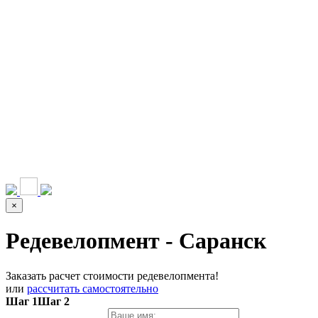
НАШИ УСЛУГИ ▾
О КОМПАНИИ
ПАРК ТЕХНИКИ
ВЫПОЛНЕННЫЕ
ЦЕНЫ
КОНТАКТЫ
РАБОТЫ
СКАЧАТЬ
ОТЗЫВЫ КЛИЕНТОВ
ВИДЕО
ПРЕЗЕНТАЦИЮ
СРО И ЛИЦЕНЗИИ
×
Редевелопмент - Саранск
Заказать расчет стоимости редевелопмента!
или
рассчитать самостоятельно
Шаг 1
Шаг 2