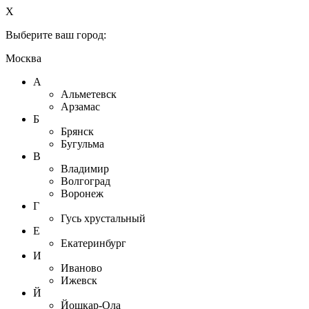
X
Выберите ваш город:
Москва
А
Альметевск
Арзамас
Б
Брянск
Бугульма
В
Владимир
Волгоград
Воронеж
Г
Гусь хрустальный
Е
Екатеринбург
И
Иваново
Ижевск
Й
Йошкар-Ола