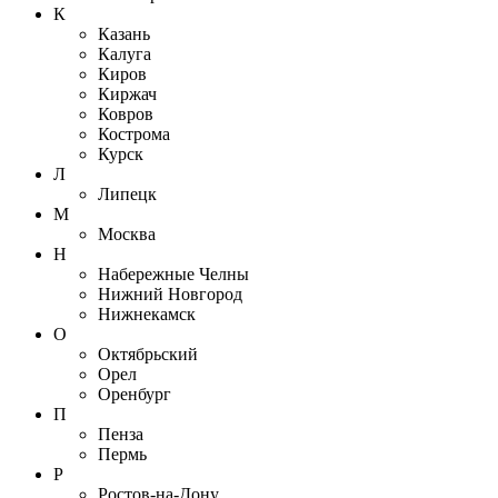
К
Казань
Калуга
Киров
Киржач
Ковров
Кострома
Курск
Л
Липецк
М
Москва
Н
Набережные Челны
Нижний Новгород
Нижнекамск
О
Октябрьский
Орел
Оренбург
П
Пенза
Пермь
Р
Ростов-на-Дону