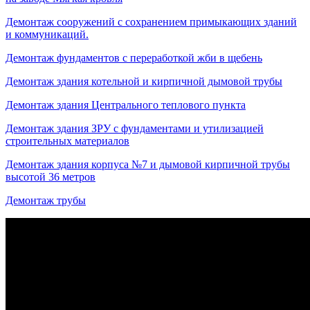
Демонтаж сооружений с сохранением примыкающих зданий
и коммуникаций.
Демонтаж фундаментов с переработкой жби в щебень
Демонтаж здания котельной и кирпичной дымовой трубы
Демонтаж здания Центрального теплового пункта
Демонтаж здания ЗРУ с фундаментами и утилизацией
строительных материалов
Демонтаж здания корпуса №7 и дымовой кирпичной трубы
высотой 36 метров
Демонтаж трубы