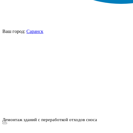
Ваш город:
Саранск
НАШИ УСЛУГИ ▾
О КОМПАНИИ
ПАРК ТЕХНИКИ
ВЫПОЛНЕННЫЕ
ЦЕНЫ
КОНТАКТЫ
РАБОТЫ
СКАЧАТЬ
ОТЗЫВЫ КЛИЕНТОВ
ВИДЕО
ПРЕЗЕНТАЦИЮ
СРО И ЛИЦЕНЗИИ
Демонтаж зданий с переработкой отходов сноса